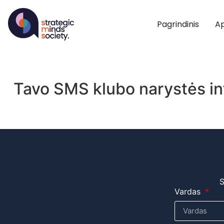
Pagrindinis
Ap
Tavo SMS klubo narystės in
S
Vardas