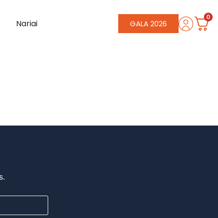
0
s
Nariai
GALA 2026
s.