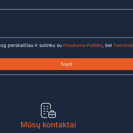
 jog perskaičiau ir sutinku su
Privatumo Politika
, bei
Terminais
Siųsti
Mūsų kontaktai