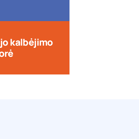
jo kalbėjimo
orė