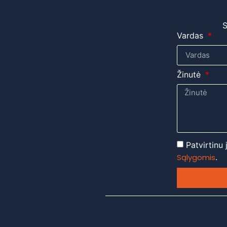
S
Vardas
Žinutė
Patvirtinu
Sąlygomis
.