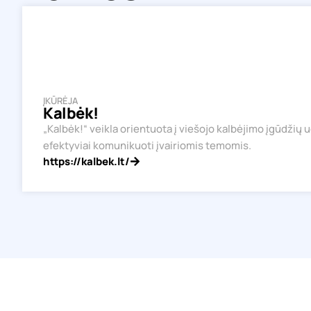
ĮKŪRĖJA
Kalbėk!
„Kalbėk!“ veikla orientuota į viešojo kalbėjimo įgūdžių u
efektyviai komunikuoti įvairiomis temomis.
https://kalbek.lt/