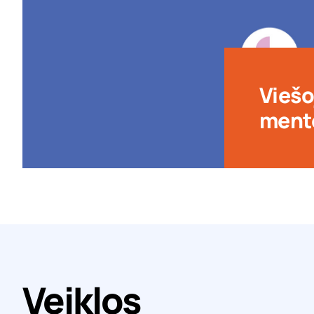
Viešo
ment
Veiklos