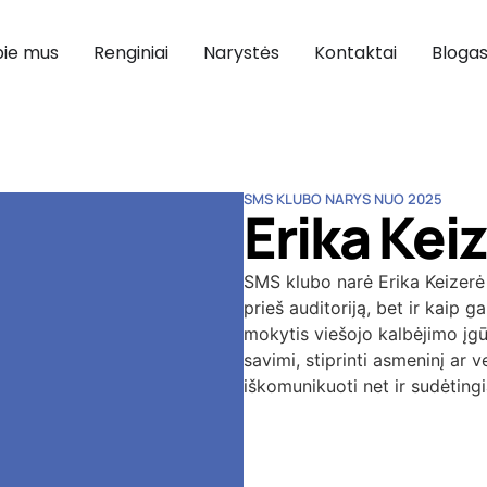
ie mus
Renginiai
Narystės
Kontaktai
Bloga
SMS KLUBO NARYS NUO 2025
Erika Kei
SMS klubo narė Erika Keizerė 
prieš auditoriją, bet ir kaip g
mokytis viešojo kalbėjimo įgūd
savimi, stiprinti asmeninį ar v
iškomunikuoti net ir sudėtingi