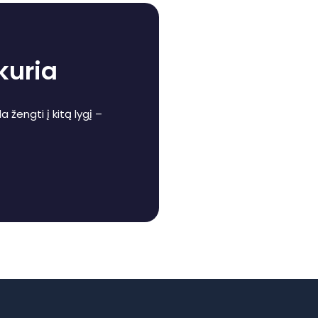
 kuria
 žengti į kitą lygį –