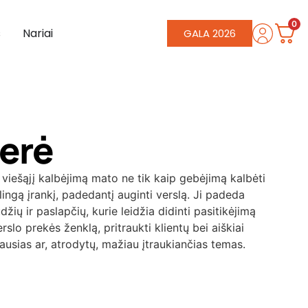
0
s
Nariai
GALA 2026
zerė
viešąjį kalbėjimą mato ne tik kaip gebėjimą kalbėti
alingą įrankį, padedantį auginti verslą. Ji padeda
žių ir paslapčių, kurie leidžia didinti pasitikėjimą
erslo prekės ženklą, pritraukti klientų bei aiškiai
ausias ar, atrodytų, mažiau įtraukiančias temas.