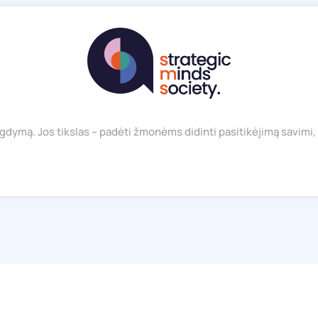
gdymą. Jos tikslas – padėti žmonėms didinti pasitikėjimą savimi, s