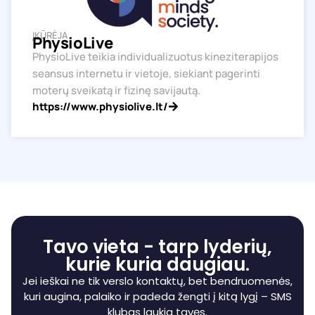
ĮKŪRĖJA
PhysioLive
PhysioLive teikia individualizuotus kineziterapijos
seansus internetu ir vietoje, siekiant pagerinti
moterų sveikatą ir fizinę savijautą.
https://www.physiolive.lt/
Tavo vieta - tarp lyderių,
kurie kuria daugiau.
Jei ieškai ne tik verslo kontaktų, bet bendruomenės,
kuri augina, palaiko ir padeda žengti į kitą lygį – SMS
klubas laukia tavęs.