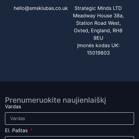
hello@smsklubas.co.uk
Strategic Minds LTD
Meadway House 38a,
Station Road West,
Oxted, England, RH8
9EU
Įmonės kodas UK:
15019803
Prenumeruokite naujienlaiškį
Vardas
El. Paštas