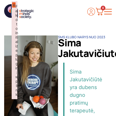
×
F
0
ai
le
d
t
o
in
SMS KLUBO NARYS NUO 2023
iti
Sima
al
iz
Jakutavičiut
e
p
lu
g
in
Sima
:
w
Jakutavičiūtė
p
li
yra dubens
n
dugno
k
Failed to initialize plugin: wplink
pratimų
terapeutė,