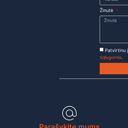
Žinutė
Patvirtinu
Sąlygomis
.
Parašykite mums