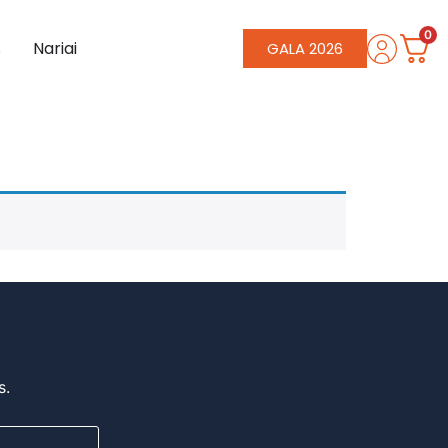
0
s
Nariai
GALA 2026
s.