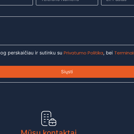
 jog perskaičiau ir sutinku su
Privatumo Politika
, bei
Terminais
Siųsti
Mūsų kontaktai