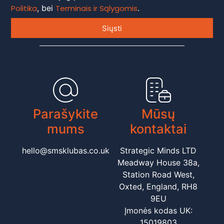
Politika
, bei
Terminais ir Sąlygomis
.
Siųsti
Parašykite
Mūsų
mums
kontaktai
hello@smsklubas.co.uk
Strategic Minds LTD
Meadway House 38a,
Station Road West,
Oxted, England, RH8
9EU
Įmonės kodas UK:
15019803