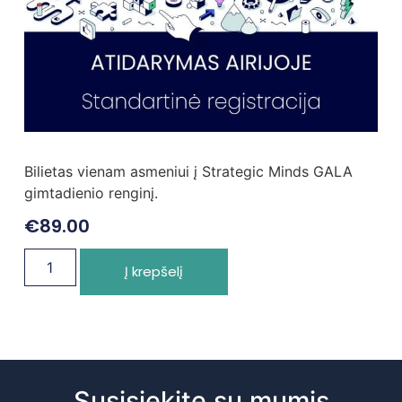
Bilietas vienam asmeniui į Strategic Minds GALA
gimtadienio renginį.
€
89.00
Į krepšelį
Susisiekite su mumis