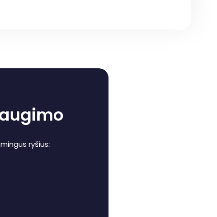
o augimo
šmingus ryšius: