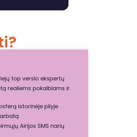
ti?
iejų top verslo ekspertų
tą realiems pokalbiams ir
ferą istorinėje pilyje
 arbatą
irmųjų Airijos SMS narių