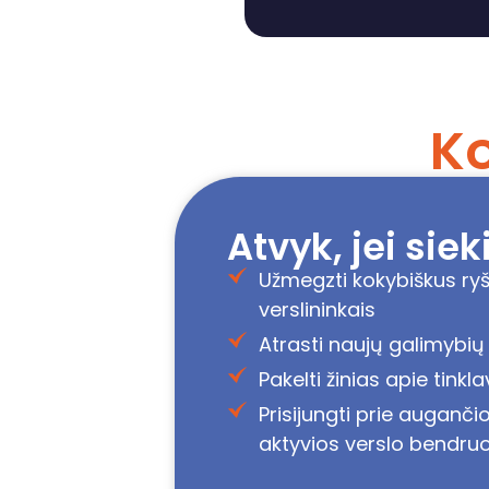
Ko
Atvyk, jei sieki
Užmegzti kokybiškus ryšiu
verslininkais
Atrasti naujų galimybių 
Pakelti žinias apie tinkla
Prisijungti prie augančio
aktyvios verslo bendr