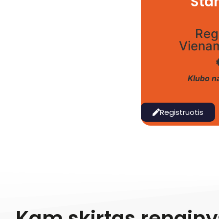
Sta
Regi
Viena
Klubo na
Registruotis
Kam skirtas renginy