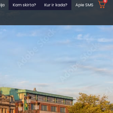
0
ija
Kam skirta?
Kur ir kada?
Apie SMS