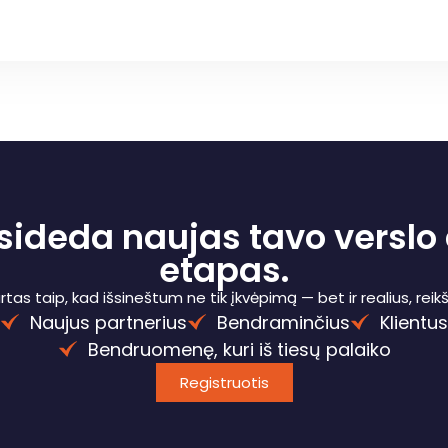
sideda naujas tavo versl
etapas.
tas taip, kad išsineštum ne tik įkvėpimą — bet ir realius, reik
Naujus partnerius
Bendraminčius
Klientus
Bendruomenę, kuri iš tiesų palaiko
Registruotis