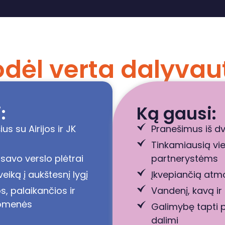
dėl verta dalyvau
:
Ką gausi:
s su Airijos ir JK
Pranešimus iš dv
Tinkamiausią vie
savo verslo plėtrai
partnerystėms
veiką į aukštesnį lygį
Įkvepiančią atmos
s, palaikančios ir
Vandenį, kavą ir
uomenės
Galimybę tapti p
dalimi