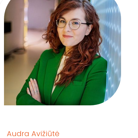
Audra Avižiūtė