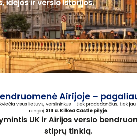
dėjos ir verslo istorijos.
bendruomenė Airijoje – pagaliau
r kviečia visus lietuvių verslininkus – tiek pradedančius, tiek j
renginį
XIII a. Kilkea Castle pilyje
.
ymintis UK ir Airijos verslo bendru
stiprų tinklą.