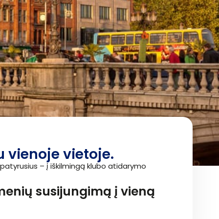
 vienoje vietoje.
au patyrusius – į iškilmingą klubo atidarymo
omenių susijungimą į vieną