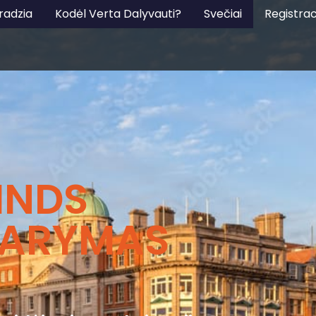
radzia
Kodėl Verta Dalyvauti?
Svečiai
Registrac
INDS
DARYMAS