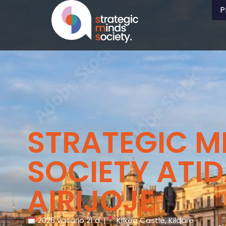
P
STRATEGIC M
SOCIETY ATI
AIRIJOJE
2026 vasario 21 d. |
Kilkea Castle, Kildare