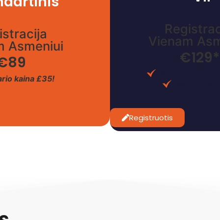
ndartinis
Registrac
stracija
Vienam Asm
m Asmeniui
€129
€89
Rezervuota viet
rio kaina £35!
Remėjų do
Registruotis
s