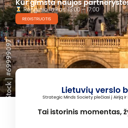
Kur gimsta naujos partnerystės, i
Renginio laikas: 13:00 – 17:00
REGISTRUOTIS
Lietuvių verslo 
Strategic Minds Society plečiasi į Airiją i
Tai istorinis momentas, ž