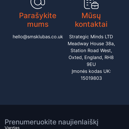
Parašykite
Mūsų
mums
kontaktai
hello@smsklubas.co.uk
Strategic Minds LTD
Meadway House 38a,
Station Road West,
Oxted, England, RH8
9EU
Įmonės kodas UK:
15019803
Prenumeruokite naujienlaiškį
Vardas