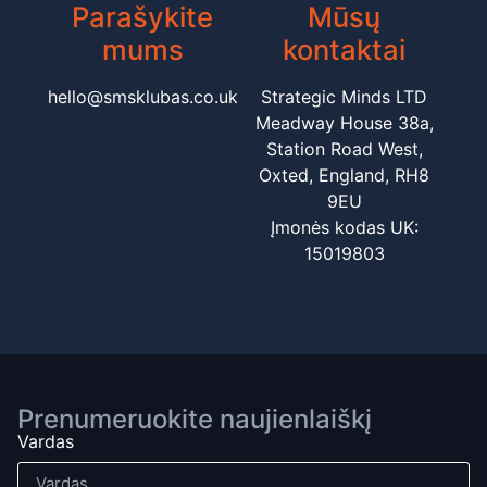
Parašykite
Mūsų
mums
kontaktai
hello@smsklubas.co.uk
Strategic Minds LTD
Meadway House 38a,
Station Road West,
Oxted, England, RH8
9EU
Įmonės kodas UK:
15019803
Prenumeruokite naujienlaiškį
Vardas