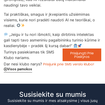
naudingi tavo veiklai.
Tai praktiškas, smagus ir įkvepiantis užsiėmimas
visiems, kurie nori pradėti naudoti AI ne teoriškai, o
realiai.
„Jeigu ir tu nori išmokti, kaip dirbtinis intelektas
gali tapti tavo asmeniniu pagalbininku turinio kūrime ir
kasdienybėje – pradėk šį kursą dabar!“
Turinys pasiekiamas tik SMS
Prisijungti Prie
Paskyros
Klubo nariams.
Dar nesi klubo narys?
Prisijunk prie SMS verslo klubo!
Visos pamokos
Susisiekite su mumis
Susisiekite su mumis ir mes atsakysime į visus jusų