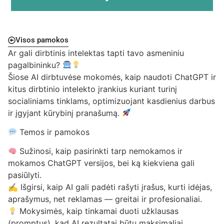
Visos pamokos
Ar gali dirbtinis intelektas tapti tavo asmeniniu
pagalbininku?
Šiose AI dirbtuvėse mokomės, kaip naudoti ChatGPT ir
kitus dirbtinio intelekto įrankius kuriant turinį
socialiniams tinklams, optimizuojant kasdienius darbus
ir įgyjant kūrybinį pranašumą.
Temos ir pamokos
Sužinosi, kaip pasirinkti tarp nemokamos ir
mokamos ChatGPT versijos, bei ką kiekviena gali
pasiūlyti.
✍️ Išgirsi, kaip AI gali padėti rašyti įrašus, kurti idėjas,
aprašymus, net reklamas — greitai ir profesionaliai.
Mokysimės, kaip tinkamai duoti užklausas
(promptus), kad AI rezultatai būtų maksimaliai