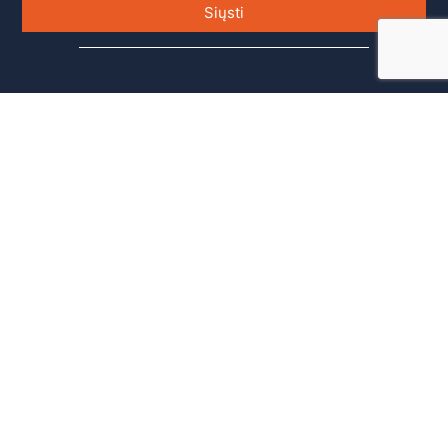
Siųsti
Parašykite
Mūsų
mums
kontaktai
hello@smsklubas.co.uk
Strategic Minds LTD
Meadway House 38a,
Station Road West,
Oxted, England, RH8
9EU
Įmonės kodas UK:
15019803