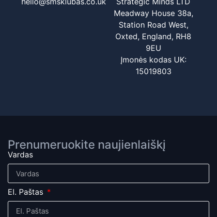
hello@smsklubas.co.uk
Strategic Minds LTD
Meadway House 38a,
Station Road West,
Oxted, England, RH8
9EU
Įmonės kodas UK:
15019803
Prenumeruokite naujienlaiškį
Vardas
El. Paštas