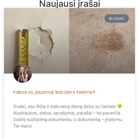
Naujausi įrašai
BLOGAS
Faktai vs. jausmai: kas laimi teisme?
Sveiki, esu Rūta ir kiekvieną dieną dirbu su faktais!
Nuotraukos, datos, aprašymai, parašai – tai paverčia
žodinį susitarimą dokumentu, o dokumentą – įrodymu.
Tai mano