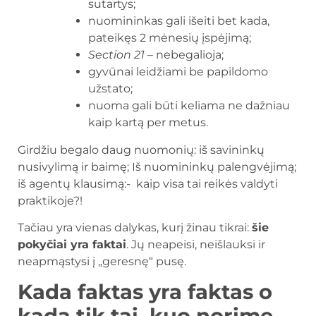
sutartys;
nuomininkas gali išeiti bet kada,
pateikęs 2 mėnesių įspėjimą;
Section 21
– nebegalioja;
gyvūnai leidžiami be papildomo
užstato;
nuoma gali būti keliama ne dažniau
kaip kartą per metus.
Girdžiu begalo daug nuomonių: iš savininkų
nusivylimą ir baimę; Iš nuomininkų palengvėjimą;
iš agentų klausimą:- kaip visa tai reikės valdyti
praktikoje?!
Tačiau yra vienas dalykas, kurį žinau tikrai:
šie
pokyčiai yra faktai
. Jų neapeisi, neišlauksi ir
neapmąstysi į „geresnę“ pusę.
Kada faktas yra faktas o
kada tik tai, kuo norime