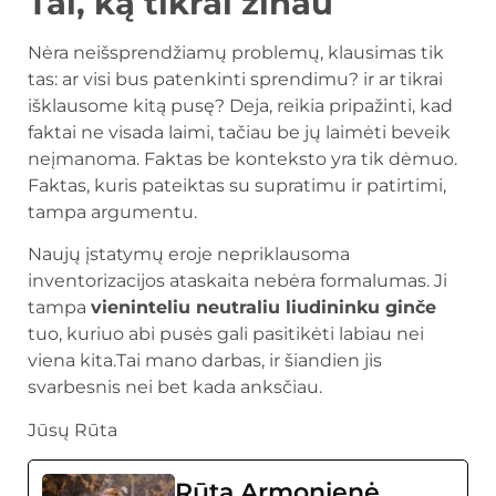
Tai, ką tikrai žinau
Nėra neišsprendžiamų problemų, klausimas tik
tas: ar visi bus patenkinti sprendimu? ir ar tikrai
išklausome kitą pusę? Deja, reikia pripažinti, kad
faktai ne visada laimi, tačiau be jų laimėti beveik
neįmanoma. Faktas be konteksto yra tik dėmuo.
Faktas, kuris pateiktas su supratimu ir patirtimi,
tampa argumentu.
Naujų įstatymų eroje nepriklausoma
inventorizacijos ataskaita nebėra formalumas. Ji
tampa
vieninteliu neutraliu liudininku ginče
tuo, kuriuo abi pusės gali pasitikėti labiau nei
viena kita.Tai mano darbas, ir šiandien jis
svarbesnis nei bet kada anksčiau.
Jūsų Rūta
Rūta Armonienė