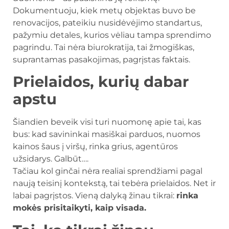
Dokumentuoju, kiek metų objektas buvo be
renovacijos, pateikiu nusidėvėjimo standartus,
pažymiu detales, kurios vėliau tampa sprendimo
pagrindu. Tai nėra biurokratija, tai žmogiškas,
suprantamas pasakojimas, pagrįstas faktais.
Prielaidos, kurių dabar
apstu
Šiandien beveik visi turi nuomonę apie tai, kas
bus: kad savininkai masiškai parduos, nuomos
kainos šaus į viršų, rinka grius, agentūros
užsidarys. Galbūt….
Tačiau kol ginčai nėra realiai sprendžiami pagal
naują teisinį kontekstą, tai tebėra prielaidos. Net ir
labai pagrįstos. Vieną dalyką žinau tikrai:
rinka
mokės prisitaikyti, kaip visada.