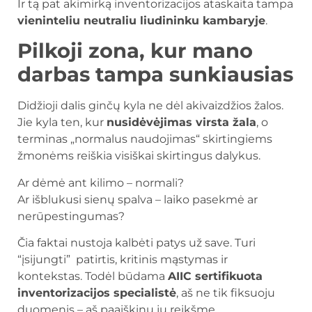
Ir tą pat akimirką inventorizacijos ataskaita tampa
vieninteliu neutraliu liudininku kambaryje
.
Pilkoji zona, kur mano
darbas tampa sunkiausias
Didžioji dalis ginčų kyla ne dėl akivaizdžios žalos.
Jie kyla ten, kur
nusidėvėjimas virsta žala
, o
terminas „normalus naudojimas“ skirtingiems
žmonėms reiškia visiškai skirtingus dalykus.
Ar dėmė ant kilimo – normali?
Ar išblukusi sienų spalva – laiko pasekmė ar
nerūpestingumas?
Čia faktai nustoja kalbėti patys už save. Turi
“įsijungti” patirtis, kritinis mąstymas ir
kontekstas. Todėl būdama
AIIC sertifikuota
inventorizacijos specialistė
, aš ne tik fiksuoju
duomenis – aš paaiškinu jų reikšmę.