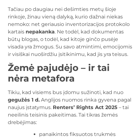
Tačiau po daugiau nei dešimties metų šioje
rinkoje, žinau vieną dalyką, kurio dažnai niekas
nemoko: net geriausio inventorizacijos protokolo
kartais
nepakanka
. Ne todėl, kad dokumentas
būtų blogas, o todėl, kad kitoje ginčo pusėje
visada yra žmogus. Su savo atmintimi, emocijomis
ir visiškai nuoširdžiu įsitikinimu, kad jis yra teisus.
Žemė pajudėjo – ir tai
nėra metafora
Tikiu, kad visiems bus įdomu sužinoti, kad nuo
gegužės 1 d.
Anglijos nuomos rinka gyvena pagal
naujus įstatymus.
Renters’ Rights Act 2025
– tai
neeilinis teisinis pakeitimas. Tai tikras žemės
drebėjimas:
panaikintos fiksuotos trukmės