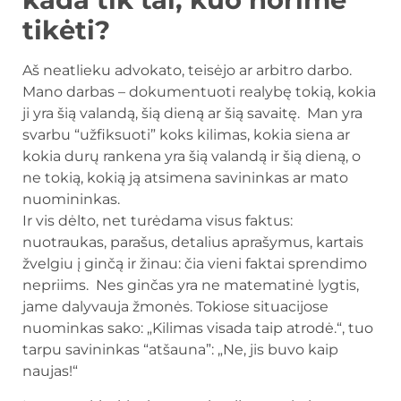
tikėti?
Aš neatlieku advokato, teisėjo ar arbitro darbo.
Mano darbas – dokumentuoti realybę tokią, kokia
ji yra šią valandą, šią dieną ar šią savaitę. Man yra
svarbu “užfiksuoti” koks kilimas, kokia siena ar
kokia durų rankena yra šią valandą ir šią dieną, o
ne tokią, kokią ją atsimena savininkas ar mato
nuomininkas.
Ir vis dėlto, net turėdama visus faktus:
nuotraukas, parašus, detalius aprašymus, kartais
žvelgiu į ginčą ir žinau: čia vieni faktai sprendimo
nepriims. Nes ginčas yra ne matematinė lygtis,
jame dalyvauja žmonės. Tokiose situacijose
nuominkas sako: „Kilimas visada taip atrodė.“, tuo
tarpu savininkas “atšauna”: „Ne, jis buvo kaip
naujas!“