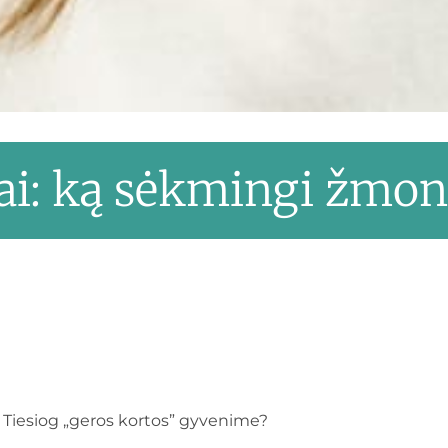
tai: ką sėkmingi žmon
 Tiesiog „geros kortos” gyvenime?