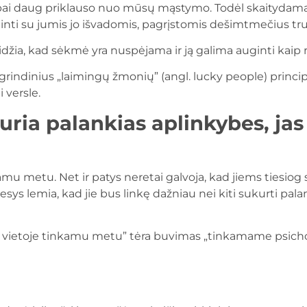
abai daug priklauso nuo mūsų mąstymo. Todėl skaityda
alinti su jumis jo išvadomis, pagrįstomis dešimtmečius tru
žia, kad sėkmė yra nuspėjama ir ją galima auginti kaip 
rindinius „laimingų žmonių” (angl. lucky people) principu
i versle.
ia palankias aplinkybes, jas 
kamu metu. Net ir patys neretai galvoja, kad jiems tiesiog 
s lemia, kad jie bus linkę dažniau nei kiti sukurti palan
je vietoje tinkamu metu” tėra buvimas „tinkamame psichol