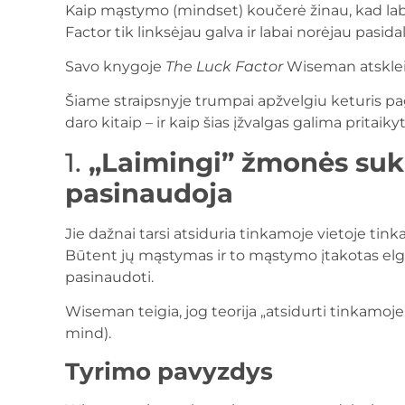
Kaip mąstymo (mindset) koučerė žinau, kad l
Factor tik linksėjau galva ir labai norėjau pasid
Savo knygoje
The Luck Factor
Wiseman atskleid
Šiame straipsnyje trumpai apžvelgiu keturis pag
daro kitaip – ir kaip šias įžvalgas galima pritaikyt
1.
„Laimingi” žmonės sukur
pasinaudoja
Jie dažnai tarsi atsiduria tinkamoje vietoje tin
Būtent jų mąstymas ir to mąstymo įtakotas elgesy
pasinaudoti.
Wiseman teigia, jog teorija „atsidurti tinkamo
mind).
Tyrimo pavyzdys