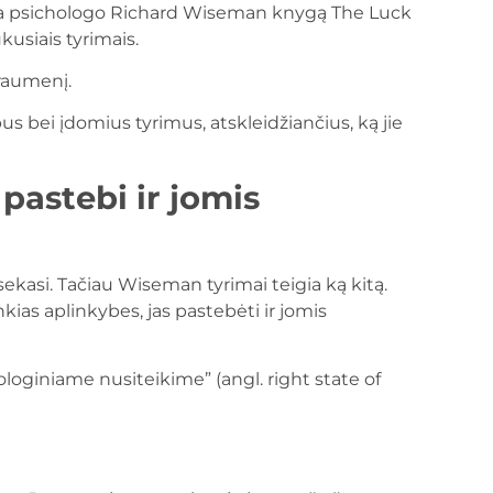
ma psichologo Richard Wiseman knygą The Luck
kusiais tyrimais.
raumenį.
s bei įdomius tyrimus, atskleidžiančius, ką jie
pastebi ir jomis
sekasi. Tačiau Wiseman tyrimai teigia ką kitą.
kias aplinkybes, jas pastebėti ir jomis
oginiame nusiteikime” (angl. right state of