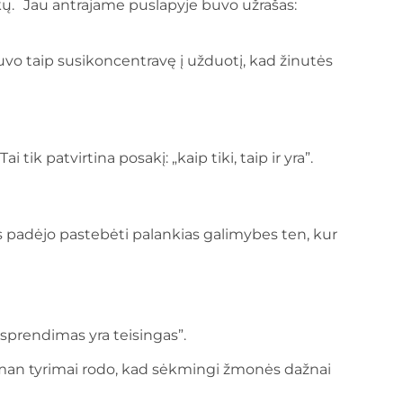
kų. Jau antrajame puslapyje buvo užrašas:
 buvo taip susikoncentravę į užduotį, kad žinutės
tik patvirtina posakį: „kaip tiki, taip ir yra”.
s padėjo pastebėti palankias galimybes ten, kur
 sprendimas yra teisingas”.
seman tyrimai rodo, kad sėkmingi žmonės dažnai