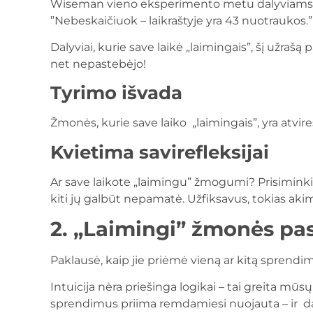
Wiseman vieno eksperimento metu dalyviams dav
”Nebeskaičiuok – laikraštyje yra 43 nuotraukos.”
Dalyviai, kurie save laikė „laimingais”, šį užraš
net nepastebėjo!
Tyrimo išvada
Žmonės, kurie save laiko „laimingais”, yra atviresn
Kvietima savirefleksijai
Ar save laikote „laimingu” žmogumi? Prisiminkit
kiti jų galbūt nepamatė. Užfiksavus, tokias akim
2. „Laimingi” žmonės pasi
Paklausė, kaip jie priėmė vieną ar kitą sprendim
Intuicija nėra priešinga logikai – tai greita 
sprendimus priima remdamiesi nuojauta – ir daž