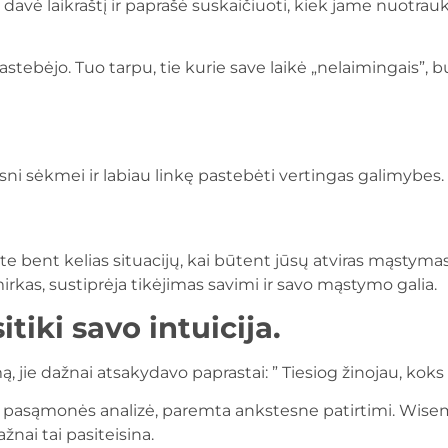
ė laikraštį ir paprašė suskaičiuoti, kiek jame nuotrau
ą pastebėjo. Tuo tarpu, tie kurie save laikė „nelaimingais”,
i sėkmei ir labiau linkę pastebėti vertingas galimybes. Tai 
e bent kelias situacijų, kai būtent jūsų atviras mąstyma
irkas, sustiprėja tikėjimas savimi ir savo mąstymo galia.
tiki savo intuicija.
ą, jie dažnai atsakydavo paprastai: ” Tiesiog žinojau, koks
mūsų pasąmonės analizė, paremta ankstesne patirtimi. Wi
nai tai pasiteisina.